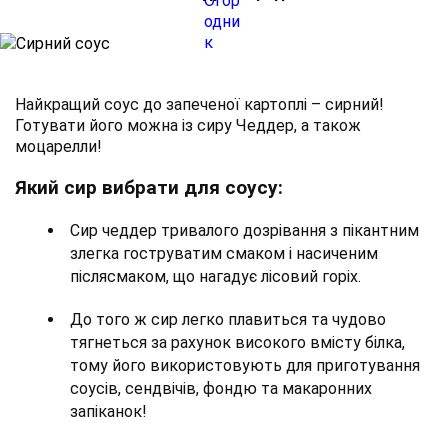
Найкращий соус до запеченої картоплі – сирний!
Готувати його можна із сиру Чеддер, а також
моцарелли!
Який сир вибрати для соусу:
Сир чеддер тривалого дозрівання з пікантним
злегка гоструватим смаком і насиченим
післясмаком, що нагадує лісовий горіх.
До того ж сир легко плавиться та чудово
тягнеться за рахунок високого вмісту білка,
тому його використовують для приготування
соусів, сендвічів, фондю та макаронних
запіканок!