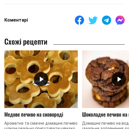
Коментарі
Схожі рецепти
Медове печиво на сковороді
Шоколадне печиво на 
Ароматне та смачне домашнє печиво
Домашнє печиво на воді
цілком реально приготувати швидко
ідеальне доповнення до