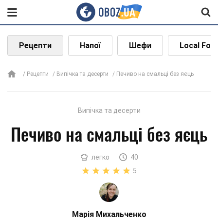
Рецепти
Напої
Шефи
Local Foo
Рецепти
Випічка та десерти
Печиво на смальці без яєць
Випічка та десерти
Печиво на смальці без яєць
легко
40
5
Марія Михальченко