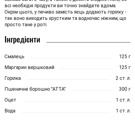
всі необхідні продукти ви точно знайдете вдома.
Окрім цього, у печиво замість яєць додають горілку -
так воно виходить хрустким та водночас ніжним, що
просто тане у роті.
Інгредієнти
Смалець
125 г
Маргарин вершковий
125 г
Горілка
2 ст. л.
Пшеничне борошно "АТТА"
300 г
Оцет
1 ст. л.
Вода
1 ст. л.