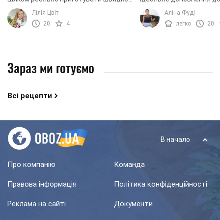
та без зайвого клопоту. Навіть не
чаювання. Інгредієнти т
Лілія Цвіт
Аліна Фуді
доведеться вмикати духовку. Все, що
приготування - прості, 
20
4
легко
20
знадобиться ...
не займає багато часу. Пр
Зараз ми готуємо
Всі рецепти
В начало
Про компанію
Команда
Правова інформація
Політика конфіденційності
Реклама на сайті
Документи