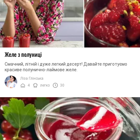
Желе з полуниці
Смачний, літній і дуже легкий десерт! Давайте приготуємо
красиве полунично-лаймове желе.
Ліза Глінська
4
легко
30