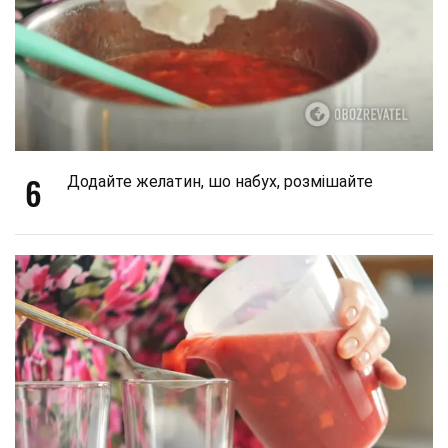
6
Додайте желатин, шо набух, розмішайте