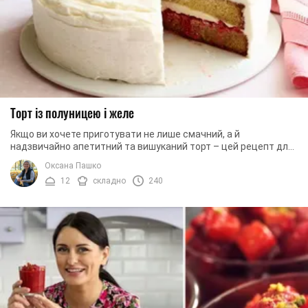
Торт із полуницею і желе
Якщо ви хочете приготувати не лише смачний, а й
надзвичайно апетитний та вишуканий торт – цей рецепт для
вас. Адже ми пропонуємо приготувати торт, ...
Оксана Пашко
12
складно
240