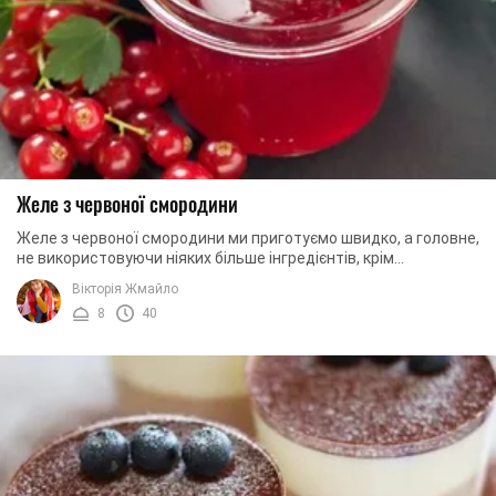
Желе з червоної смородини
Желе з червоної смородини ми приготуємо швидко, а головне,
не використовуючи ніяких більше інгредієнтів, крім
смородини і цукру. Такий десерт, за ...
Вікторія Жмайло
8
40