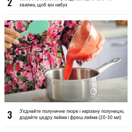
2
хвилин, щоб він набух
3
З'єднайте полуничне пюре і нарізану полуницю,
додайте цедру лайма і фреш лайма (20-30 мл)