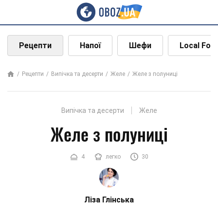
Рецепти
Напої
Шефи
Local Foo
Рецепти
Випічка та десерти
Желе
Желе з полуниці
Випічка та десерти
Желе
Желе з полуниці
4
легко
30
Ліза Глінська