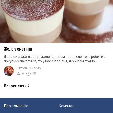
Желе з сметани
Якщо ви дуже любите желе, але вам набридло його робити з
покупних пакетиків, то у нас є варіант, який вам точно
сподобається. Більш того, ми будемо ...
Вікторія Жмайло
6
45
Всі рецепти
Про компанію
Команда