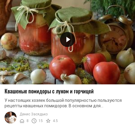
Квашеные помидоры с луком и горчицей
У настоящих хозяек большой популярностью пользуются
рецепты квашеных помидоров. В основном для
приготовления этой закуски используют ряд компонентов, ...
Денис Засядько
8
15
4.5