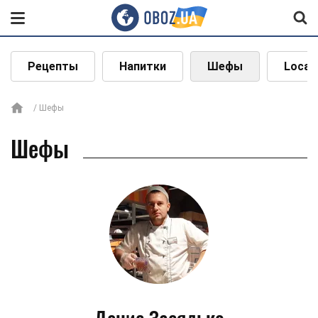
Рецепты
Напитки
Шефы
Local
Шефы
Шефы