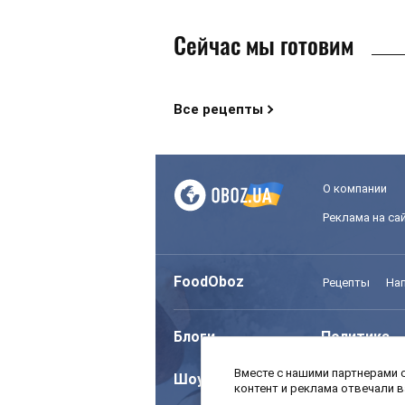
Сейчас мы готовим
Все рецепты
О компании
Реклама на са
FoodOboz
Рецепты
На
Блоги
Политика
Вместе с нашими партнерами с
Шоу
Спорт
контент и реклама отвечали 