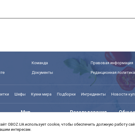
Команда
Правовая информация
йте
Документы
Редакционная политика
питки
Шефы
Кухни мира
Подборки
Ингредиенты
Новости кул
Мир
Расследования
Общес
айт OBOZ.UA использует cookie, чтобы обеспечить должную работу сайт
Моя школа
Авто
MedOb
вашим интересам.