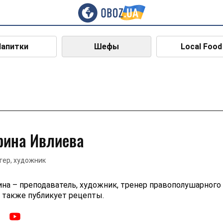
Напитки
Шефы
Local Food
рина Ивлиева
гер, художник
на – преподаватель, художник, тренер правополушарного
 также публикует рецепты.