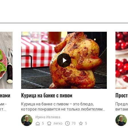
онами
Курица на банке с пивом
Прост
и -
Курица на банке с пивом – это блюдо,
Предл
ет
которое понравится не только любителям
витам
ростое
этого напитка. От такой запеченной птицы
напито
Ирина Ивлиева
будут в восторге все, ведь мясо ...
вы все
5
легко
70
5