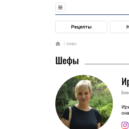
Рецепты
Шефы
Шефы
И
Бло
Ири
она