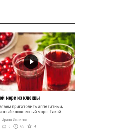
ой морс из клюквы
агаем приготовить аппетитный,
инный клюквенный морс. Такой
к готовится очень просто и быстро и
Ирина Ивлиева
гда сможете угостить родных и ...
6
65
4