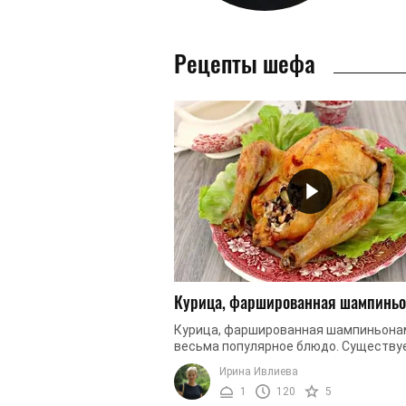
Рецепты шефа
Курица, фаршированная шампинь
Курица, фаршированная шампиньонам
весьма популярное блюдо. Существу
много вариантов данного рецепта. П
Ирина Ивлиева
в приготовлении и очень вкусное ...
1
120
5