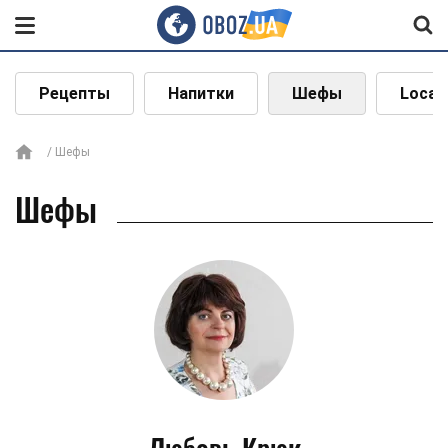
Рецепты
Напитки
Шефы
Local
Шефы
Шефы