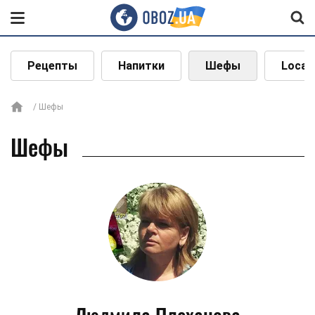
Рецепты
Напитки
Шефы
Local
Шефы
Шефы