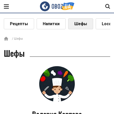
Рецепты
Напитки
Шефы
Local
Шефы
Шефы