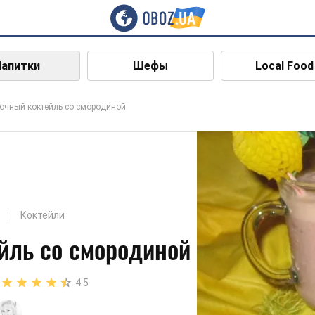
Напитки
Шефы
Local Food
очный коктейль со смородиной
Коктейли
йль со смородиной
4.5