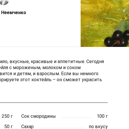
 Неемченко
ило, вкусные, красивые и аппетитные. Сегодня
ейля с мороженым, молоком и соком
вится и детям, и взрослым. Если вы немного
орируете этот коктейль – он сможет украсить
250 г
Сок смородины
100 г
50 г
Сахар
по вкусу