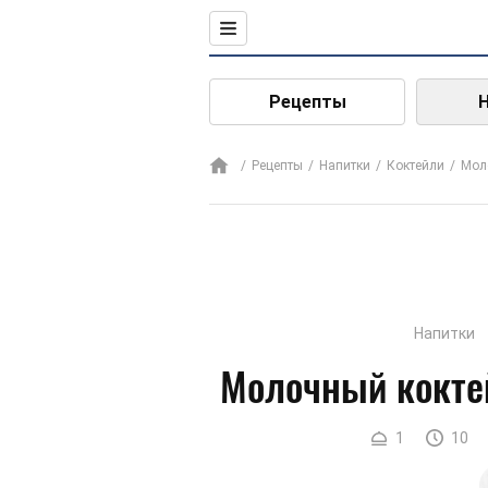
Рецепты
Рецепты
Напитки
Коктейли
Мол
Напитки
Молочный кокте
1
10