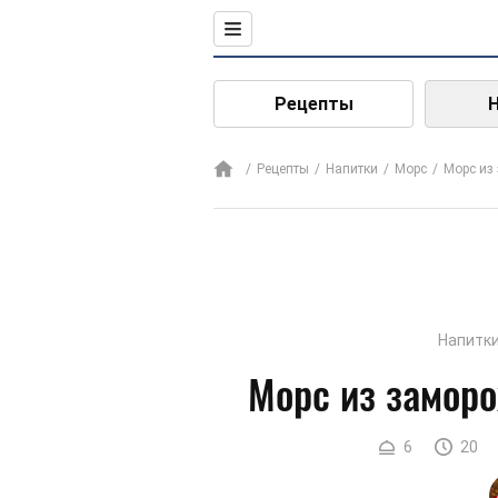
Рецепты
Рецепты
Напитки
Морс
Морс из
Напитк
Морс из замор
6
20