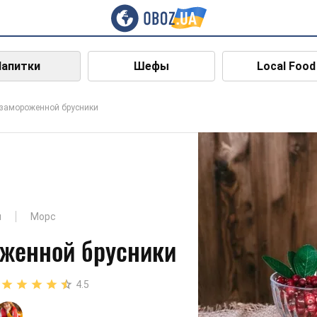
Напитки
Шефы
Local Food
 замороженной брусники
и
Морс
оженной брусники
4.5