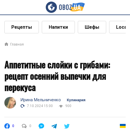
Рецепты
Напитки
Шефы
Local
Главная
Аппетитные слойки с грибами:
рецепт осенний выпечки для
перекуса
Ирина Мельниченко
Кулинария
7.10.2024 15:00
900
0
0