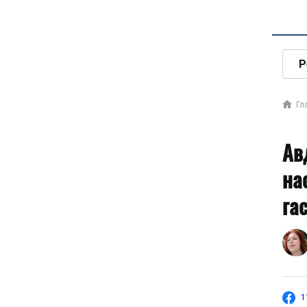
Р
Гл
Ав
на
га
1