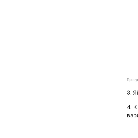
3. 
4. 
вар