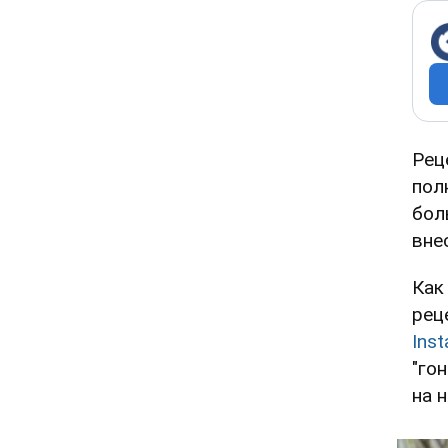
Рец
пол
бол
вне
Как
рец
Ins
"го
на 