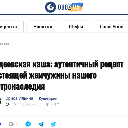
ецепты
Напитки
Шефы
Local Food
авная
деевская каша: аутентичный рецепт
стоящей жемчужины нашего
стронаследия
Эрика Ильина
Кулинария
15.11.2024 07:00
7,1 т.
1
0