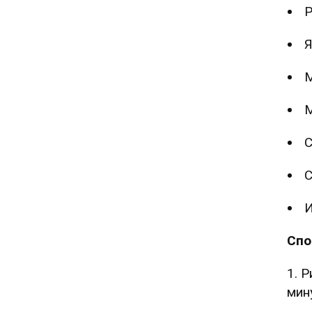
Р
Я
М
М
С
С
И
Спо
1. 
мин