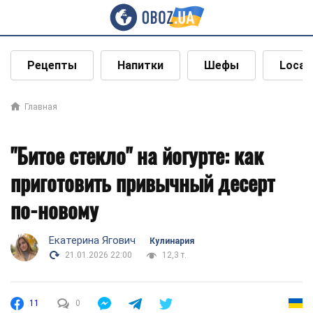
Рецепты
Напитки
Шефы
Local
Главная
"Битое стекло" на йогурте: как
приготовить привычный десерт
по-новому
Екатерина Ягович
Кулинария
21.01.2026 22:00
12,3 т.
11
0