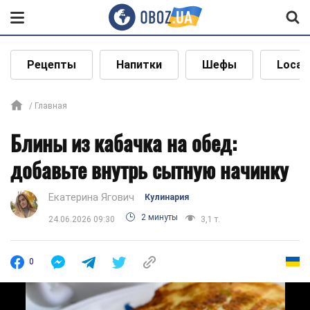
Рецепты
Напитки
Шефы
Local
Главная
Блины из кабачка на обед:
добавьте внутрь сытную начинку
Екатерина Ягович
Кулинария
2 минуты
24.06.2026 09:30
3,1 т.
0