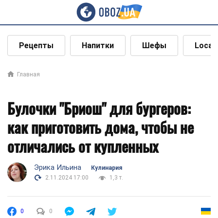
Рецепты
Напитки
Шефы
Local
Главная
Булочки "Бриош" для бургеров:
как приготовить дома, чтобы не
отличались от купленных
Эрика Ильина
Кулинария
2.11.2024 17:00
1,3 т.
0
0