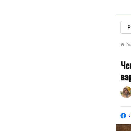
Р
Гл
Че
ва
0