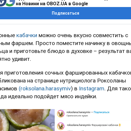
на Новини на OBOZ.UA в Google
Подписаться
онные
кабачки
можно очень вкусно совместить с
ным фаршем. Просто поместите начинку в овощн
ьца и приготовьте блюдо в духовке – результат в
ятно удивит.
я приготовления сочных фаршированных кабачко
бликована на странице нутрициолога Роксоланы
асимов
(roksolana.harasymiv
) в
Instagram
. Для так
да идеально подойдет мясо индейки.