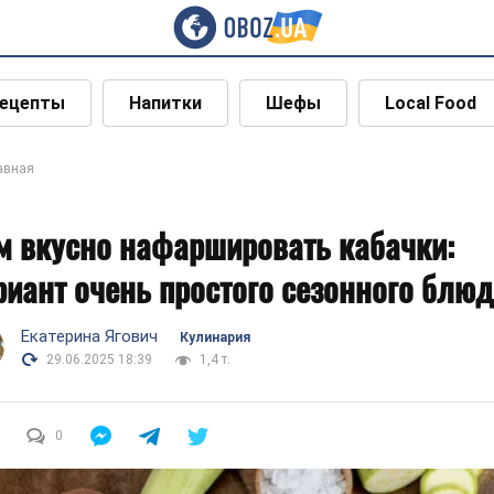
ецепты
Напитки
Шефы
Local Food
авная
м вкусно нафаршировать кабачки:
риант очень простого сезонного блю
Екатерина Ягович
Кулинария
29.06.2025 18:39
1,4 т.
0