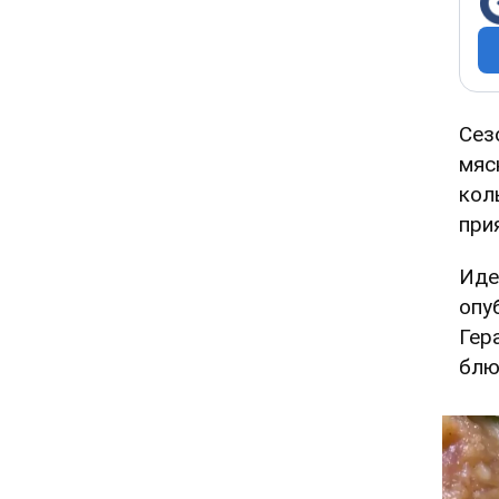
Сез
мяс
кол
при
Иде
опу
Гер
блю