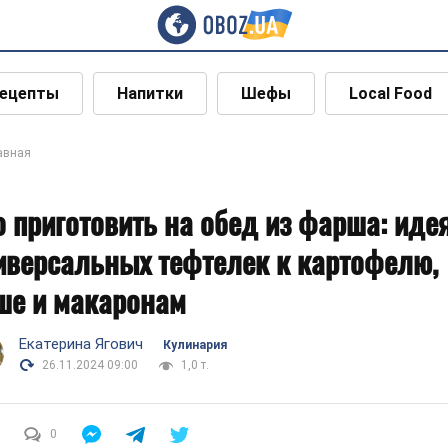
ецепты
Напитки
Шефы
Local Food
авная
о приготовить на обед из фарша: иде
иверсальных тефтелек к картофелю,
ше и макаронам
Екатерина Ягович
Кулинария
26.11.2024 09:00
1,0 т.
0