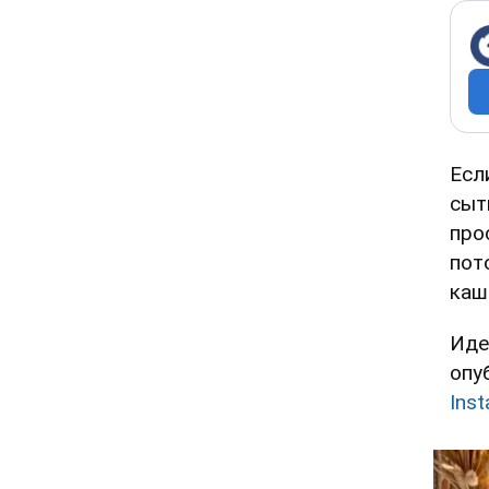
Есл
сыт
про
пот
каш
Иде
опу
Ins