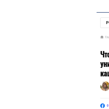
Р
Гл
Чт
ун
ка
0