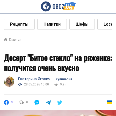
Рецепты
Напитки
Шефы
Local
Главная
Десерт "Битое стекло" на ряженке:
получится очень вкусно
Екатерина Ягович
Кулинария
28.05.2026 15:00
9,9 т.
0
0