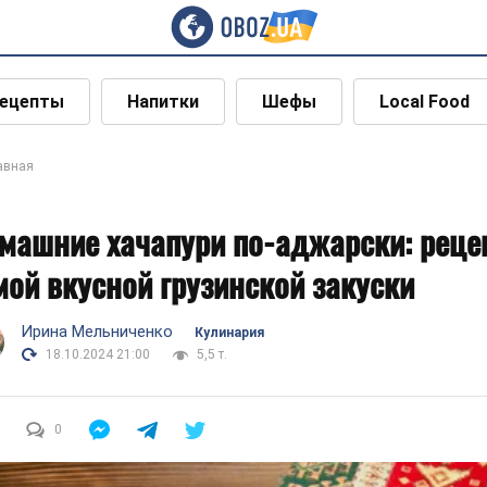
ецепты
Напитки
Шефы
Local Food
авная
машние хачапури по-аджарски: реце
мой вкусной грузинской закуски
Ирина Мельниченко
Кулинария
18.10.2024 21:00
5,5 т.
0