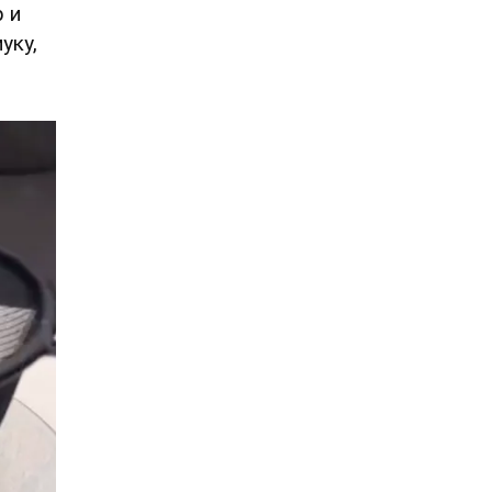
р и
уку,