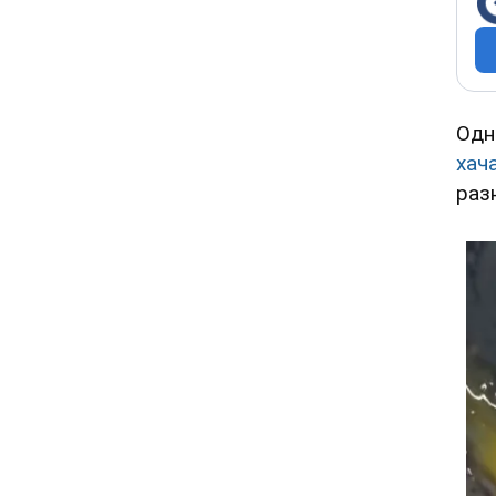
Одн
хач
раз