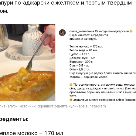
апури по-аджарски с желтком и тертым твердым
ом.
редиенты:
еплое молоко – 170 мл