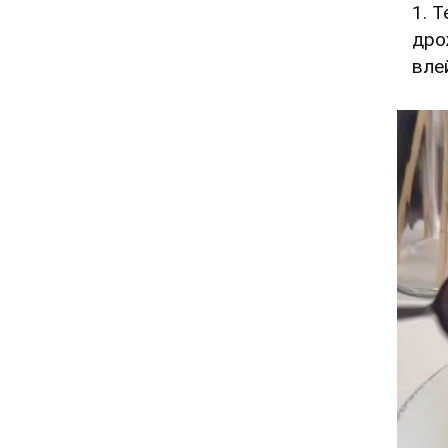
1. 
дро
вле