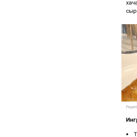
хач
сыр
Инг
Т