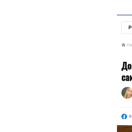
Р
Гл
До
са
0