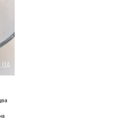
два
на