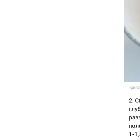
2. 
глу
раз
пол
1-1,