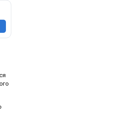
ся
ого
о