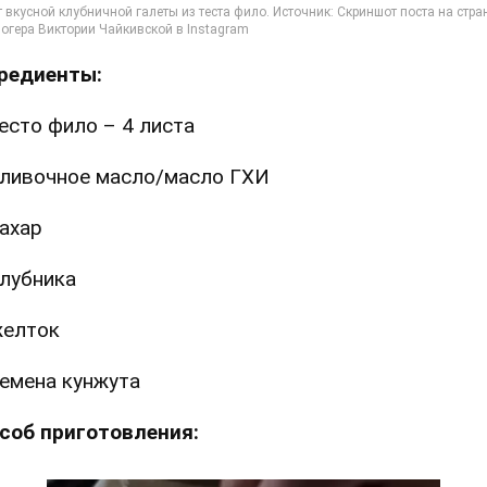
редиенты:
есто фило – 4 листа
ливочное масло/масло ГХИ
ахар
лубника
елток
емена кунжута
соб приготовления: