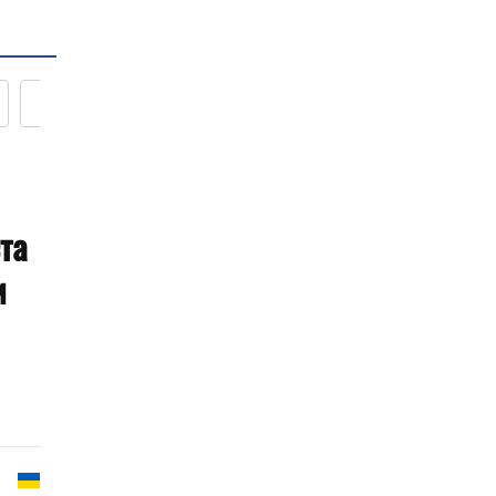
Новости кулинарии
та
и