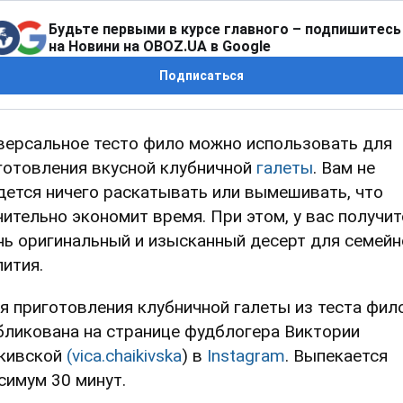
Будьте первыми в курсе главного – подпишитесь
на Новини на OBOZ.UA в Google
Подписаться
версальное тесто фило можно использовать для
готовления вкусной клубничной
галеты
. Вам не
дется ничего раскатывать или вымешивать, что
чительно экономит время. При этом, у вас получит
нь оригинальный и изысканный десерт для семейн
пития.
я приготовления клубничной галеты из теста фил
бликована на странице фудблогера Виктории
кивской
(vica.chaikivska
) в
Instagram
. Выпекается
симум 30 минут.