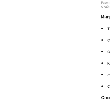
Инг
т
с
с
к
ж
с
Спо