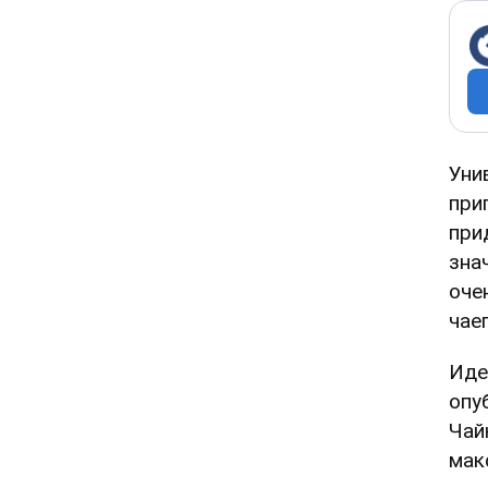
Уни
при
при
зна
оче
чае
Иде
опу
Чай
мак