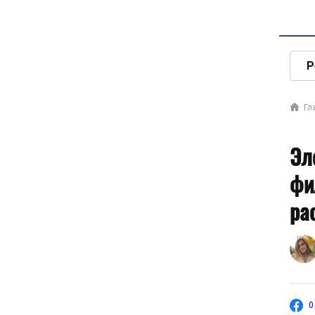
Р
Гл
Эл
фи
ра
0