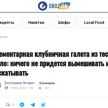
ецепты
Напитки
Шефы
Local Food
авная
ементарная клубничная галета из тес
ло: ничего не придется вымешивать 
скатывать
Екатерина Ягович
Кулинария
18.06.2025 11:00
1,6 т.
0