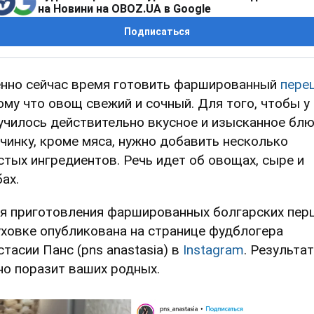
на Новини на OBOZ.UA в Google
Подписаться
нно сейчас время готовить фаршированный
пере
ому что овощ свежий и сочный. Для того, чтобы у
училось действительно вкусное и изысканное блю
ачинку, кроме мяса, нужно добавить несколько
стых ингредиентов. Речь идет об овощах, сыре и
ах.
я приготовления фаршированных болгарских пер
уховке опубликована на странице фудблогера
стасии Панс (pns anastasia) в
Instagram
. Результат
но поразит ваших родных.