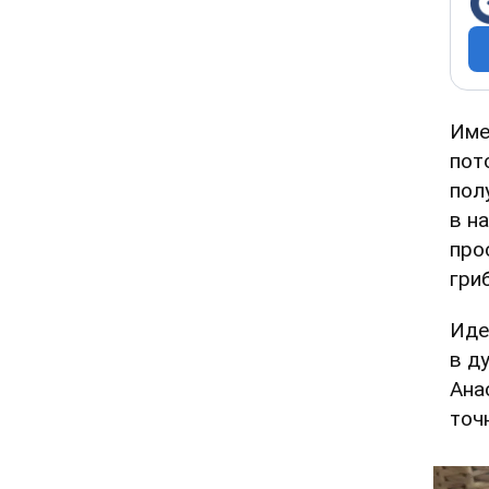
Име
пот
пол
в н
про
гриб
Иде
в д
Ана
точ