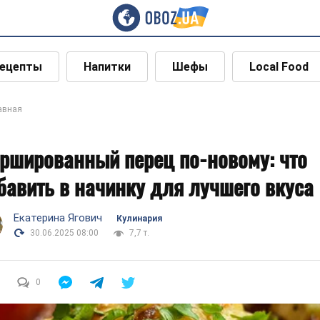
ецепты
Напитки
Шефы
Local Food
авная
ршированный перец по-новому: что
бавить в начинку для лучшего вкуса
Екатерина Ягович
Кулинария
30.06.2025 08:00
7,7 т.
0