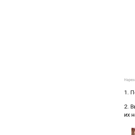
1. 
2. 
их 