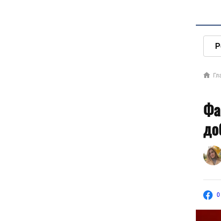
Р
Гл
Фа
до
0