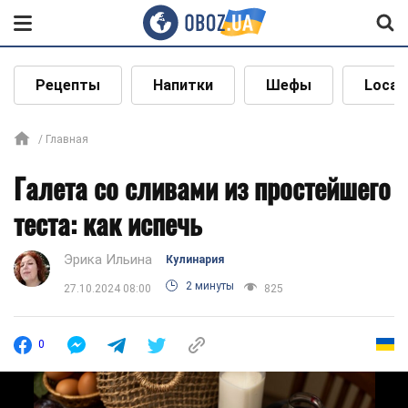
Рецепты
Напитки
Шефы
Local
Главная
Галета со сливами из простейшего
теста: как испечь
Эрика Ильина
Кулинария
2 минуты
27.10.2024 08:00
825
0