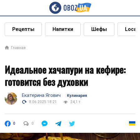
Рецепты
Напитки
Шефы
Local
Главная
Идеальное хачапури на кефире:
готовится без духовки
Екатерина Ягович
Кулинария
8.06.2025 18:21
24,1 т.
0
0