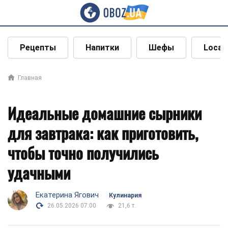
Рецепты
Напитки
Шефы
Local
Главная
Идеальные домашние сырники
для завтрака: как приготовить,
чтобы точно получились
удачными
Екатерина Ягович
Кулинария
26.05.2026 07:00
21,6 т.