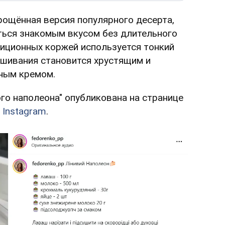
рощённая версия популярного десерта,
ться знакомым вкусом без длительного
диционных коржей используется тонкий
ушивания становится хрустящим и
жным кремом.
го наполеона" опубликована на странице
в
Instagram
.