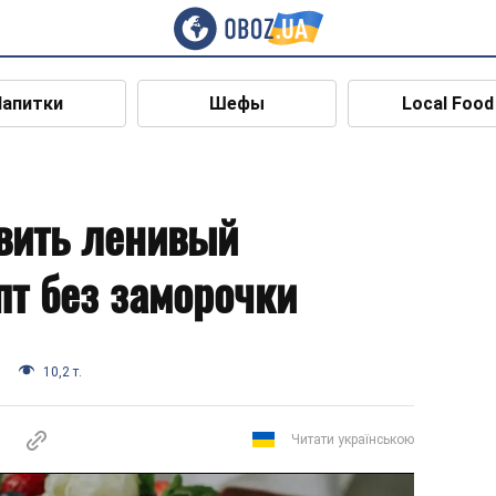
Напитки
Шефы
Local Food
овить ленивый
пт без заморочки
10,2 т.
Читати українською