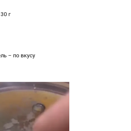
30 г
ль – по вкусу