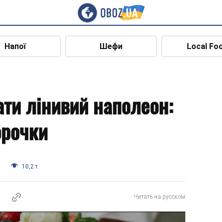
Напої
Шефи
Local Fo
ати лінивий наполеон:
орочки
и
10,2 т.
Читать на русском