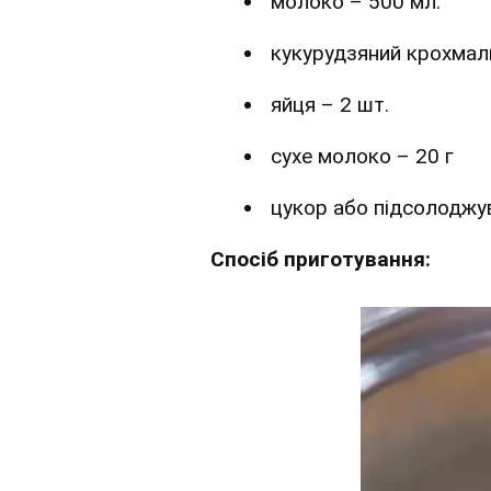
молоко – 500 мл.
кукурудзяний крохмаль
яйця – 2 шт.
сухе молоко – 20 г
цукор або підсолоджу
Спосіб приготування: