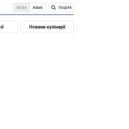
ПОШУК
МОВА
ЯЗЫК
od
Новини кулінарії