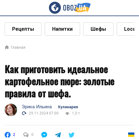
Рецепты
Напитки
Шефы
Local
Главная
Как приготовить идеальное
картофельное пюре: золотые
правила от шефа.
Эрика Ильина
Кулинария
29.11.2024 07:00
1,0 т.
2
0