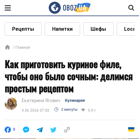
Рецепты
Напитки
Шефы
Local
Главная
Как приготовить куриное филе,
чтобы оно было сочным: делимся
простым рецептом
Екатерина Ягович
Кулинария
2 минуты
9.06.2026 07:00
9,9 т.
0