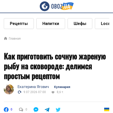
Рецепты
Напитки
Шефы
Local
Главная
Как приготовить сочную жареную
рыбу на сковороде: делимся
простым рецептом
Екатерина Ягович
Кулинария
9.07.2026 07:00
8,6 т.
0
0