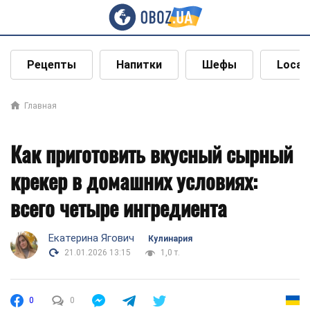
Рецепты
Напитки
Шефы
Local
Главная
Как приготовить вкусный сырный
крекер в домашних условиях:
всего четыре ингредиента
Екатерина Ягович
Кулинария
21.01.2026 13:15
1,0 т.
0
0