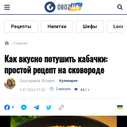
Рецепты
Напитки
Шефы
Local
Главная
Как вкусно потушить кабачки:
простой рецепт на сковороде
Екатерина Ягович
Кулинария
2 минуты
2.07.2026 07:00
44,1 т.
0