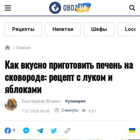
Рецепты
Напитки
Шефы
Local
Главная
Как вкусно приготовить печень на
сковороде: рецепт с луком и
яблоками
Екатерина Ягович
Кулинария
2 минуты
7.07.2026 08:00
9,9 т.
0