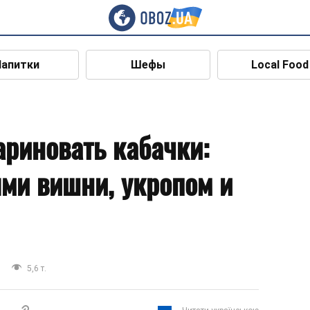
Напитки
Шефы
Local Food
ариновать кабачки:
ями вишни, укропом и
5,6 т.