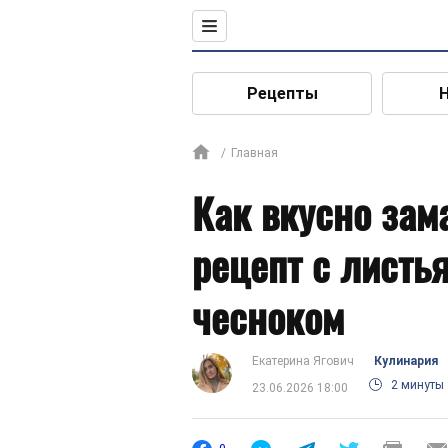
Рецепты
Главная
Как вкусно зам
рецепт с листь
чесноком
Екатерина Ягович
Кулинария
2 минуты
23.06.2026 18:00