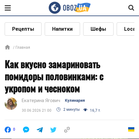
Рецепты
Напитки
Шефы
Local
Главная
Как вкусно замариновать
помидоры половинками: с
укропом и чесноком
Екатерина Ягович
Кулинария
2 минуты
30.06.2026 21:00
16,7 т.
0