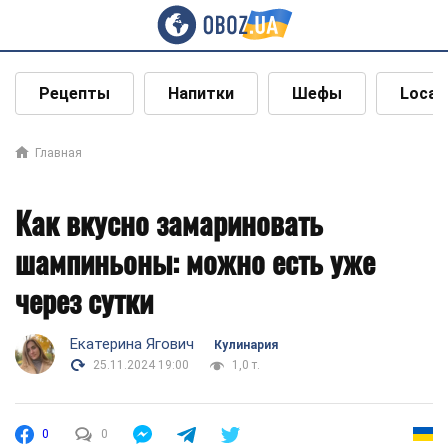
Рецепты
Напитки
Шефы
Local
Главная
Как вкусно замариновать
шампиньоны: можно есть уже
через сутки
Екатерина Ягович
Кулинария
25.11.2024 19:00
1,0 т.
0
0