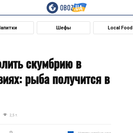
Напитки
Шефы
Local Food
олить скумбрию в
иях: рыба получится в
2,5 т.