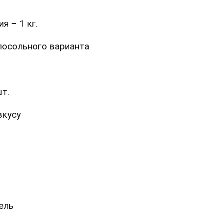
я – 1 кг.
алосольного варианта
т.
вкусу
ель