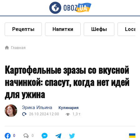
Рецепты
Напитки
Шефы
Local
Главная
Картофельные зразы со вкусной
начинкой: спасут, когда нет идей
для ужина
Эрика Ильина
Кулинария
26.10.2024 12:00
1,3 т.
0
0