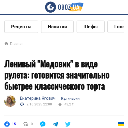
Рецепты
Напитки
Шефы
Local
Главная
Ленивый "Медовик" в виде
рулета: готовится значительно
быстрее классического торта
Екатерина Ягович
Кулинария
2.10.2025 22:00
43,2 т.
15
0