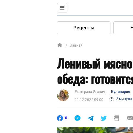
Рецепты
Главная
Ленивый мясной
обеда: готовит
Екатерина Ягович
Кулинария
2 минуты
11.12.2024 09:00
0