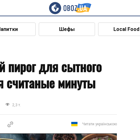
Напитки
Шефы
Local Food
 пирог для сытного
ся считаные минуты
2,3 т.
Читати українською