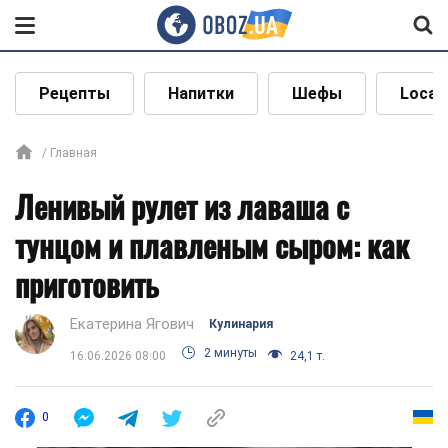
Рецепты
Напитки
Шефы
Local
Главная
Ленивый рулет из лаваша с
тунцом и плавленым сыром: как
приготовить
Екатерина Ягович
Кулинария
2 минуты
16.06.2026 08:00
24,1 т.
0