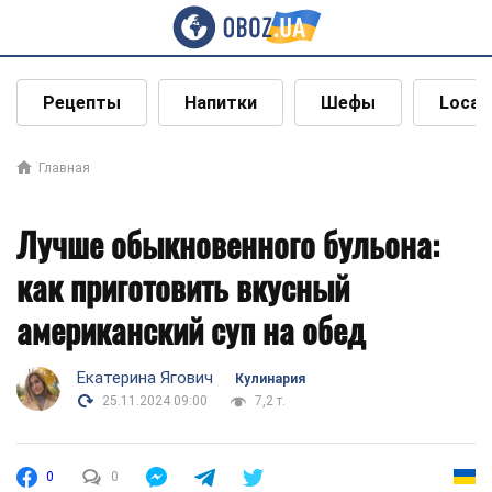
Рецепты
Напитки
Шефы
Local
Главная
Лучше обыкновенного бульона:
как приготовить вкусный
американский суп на обед
Екатерина Ягович
Кулинария
25.11.2024 09:00
7,2 т.
0
0