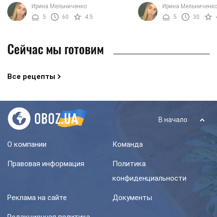
детства. Его нежная структура
время приготовить что-
Ирина Мельниченко
Ирина Мельниченк
делает блюдо универсальным, ведь
диетическое. Рецепт а
5
60
4.5
5
30
этот суп нравиться всем – от ...
овощного супа может ...
Сейчас мы готовим
Все рецепты
В начало
О компании
Команда
Правовая информация
Политика
конфиденциальности
Реклама на сайте
Документы
Редакционная политика