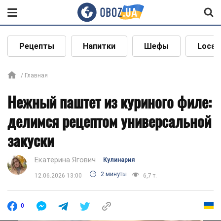
Рецепты
Напитки
Шефы
Local
Главная
Нежный паштет из куриного филе:
делимся рецептом универсальной
закуски
Екатерина Ягович
Кулинария
2 минуты
12.06.2026 13:00
6,7 т.
0