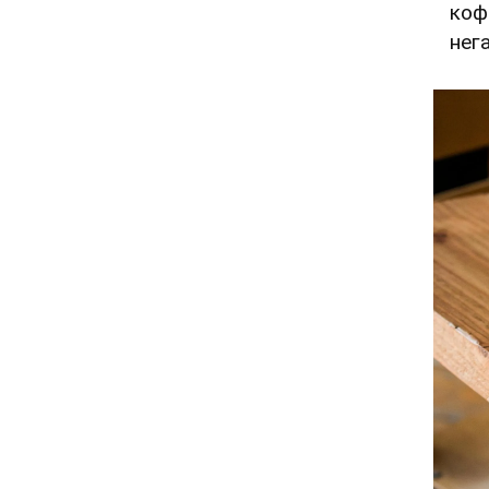
коф
нег