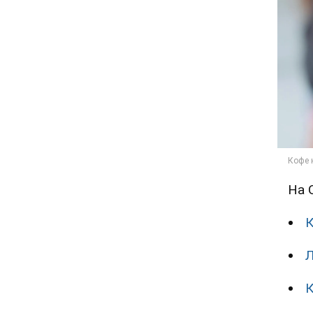
На 
К
Л
К