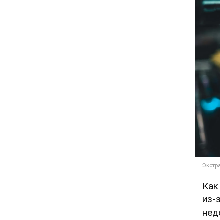
Как
из-
нед