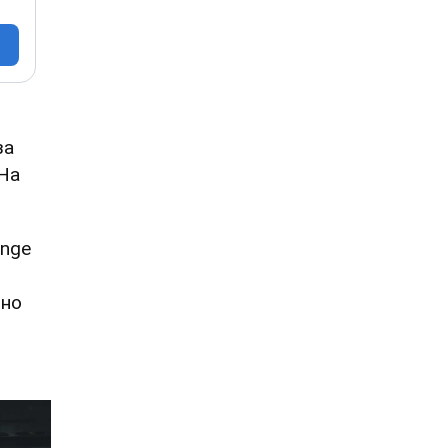
за
 На
unge
нно