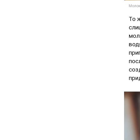
То 
сли
мол
вод
при
пос
соз
при