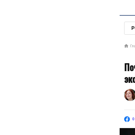
Р
Гл
По
эк
0