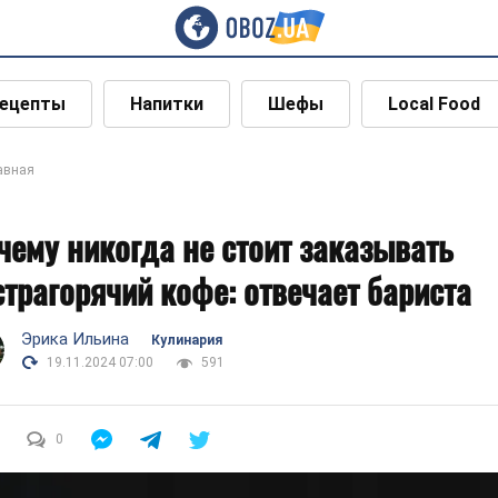
ецепты
Напитки
Шефы
Local Food
авная
чему никогда не стоит заказывать
страгорячий кофе: отвечает бариста
Эрика Ильина
Кулинария
19.11.2024 07:00
591
0