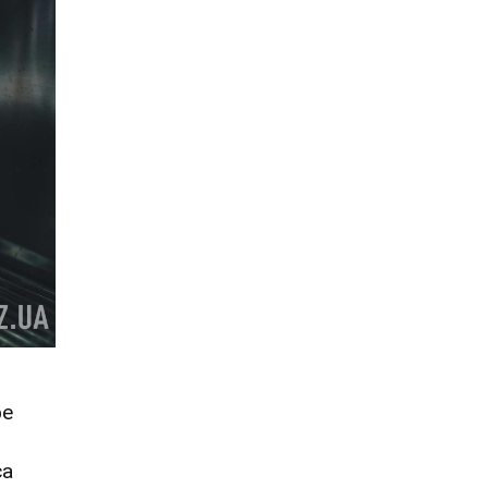
фе
са