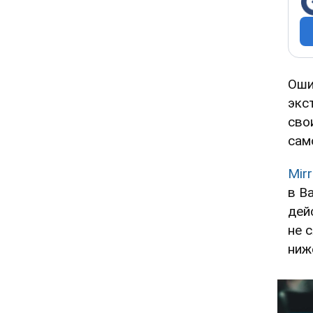
Оши
экс
сво
сам
Mirr
в В
дей
не 
ниж