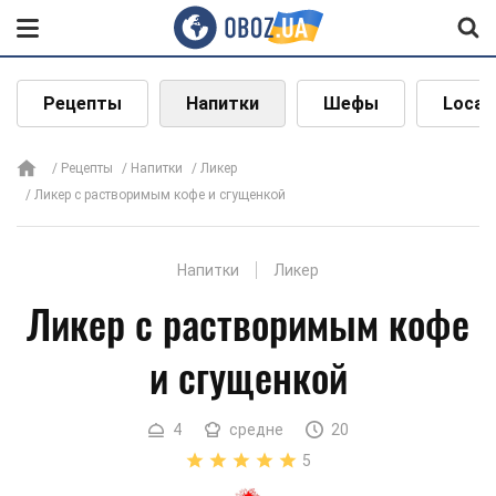
Рецепты
Напитки
Шефы
Local
Рецепты
Напитки
Ликер
Ликер с растворимым кофе и сгущенкой
Напитки
Ликер
Ликер с растворимым кофе
и сгущенкой
4
средне
20
5