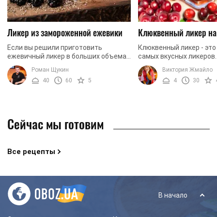
Ликер из замороженной ежевики
Клюквенный ликер на
Если вы решили приготовить
Клюквенный ликер - это
ежевичный ликер в больших объемах
самых вкусных ликеров.
на не маленькую компанию, то этот
присущая клюкве, допо
Роман Щукин
Виктория Жмайло
рецепт точно вам подойдет. Мы
напиток, и позволяет с
40
60
5
4
30
предлагаем вам ...
особенно вкусным. ...
Сейчас мы готовим
Все рецепты
В начало