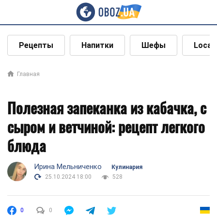
Рецепты
Напитки
Шефы
Local
Главная
Полезная запеканка из кабачка, с
сыром и ветчиной: рецепт легкого
блюда
Ирина Мельниченко
Кулинария
25.10.2024 18:00
528
0
0