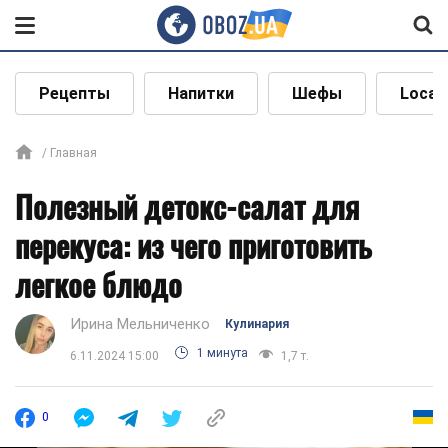
Рецепты
Напитки
Шефы
Local
Главная
Полезный детокс-салат для
перекуса: из чего приготовить
легкое блюдо
Ирина Мельниченко
Кулинария
1 минута
6.11.2024 15:00
1,7 т.
0