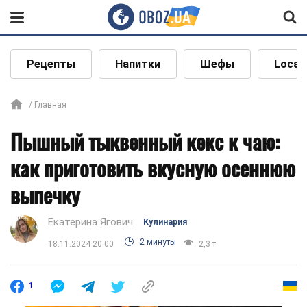
Рецепты
Напитки
Шефы
Local
Главная
Пышный тыквенный кекс к чаю:
как приготовить вкусную осеннюю
выпечку
Екатерина Ягович
Кулинария
2 минуты
18.11.2024 20:00
2,3 т.
1