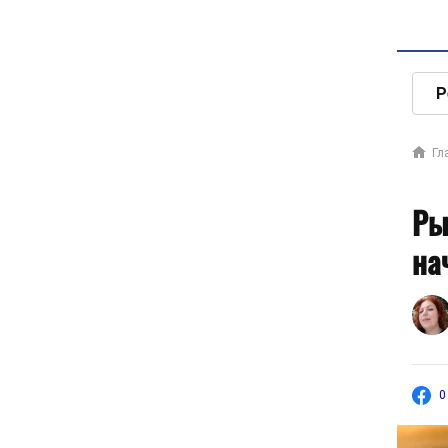
Р
Гл
Ры
на
0