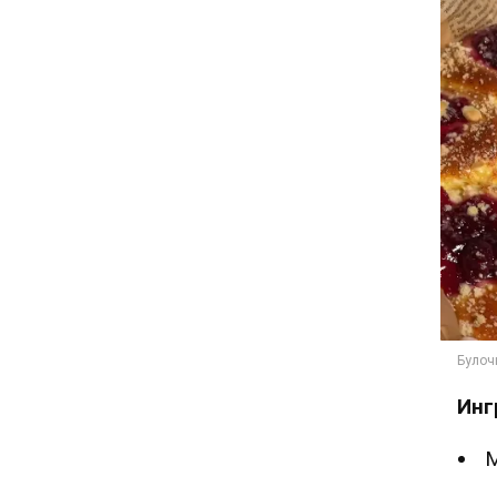
Инг
М