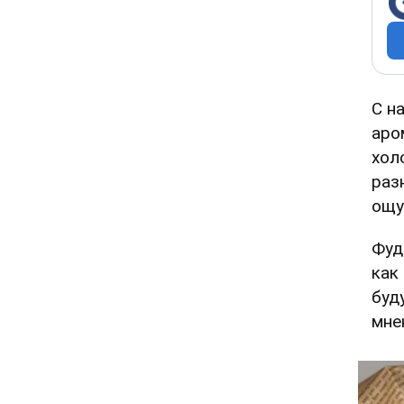
С н
аро
хол
раз
ощу
Фуд
как
буд
мне