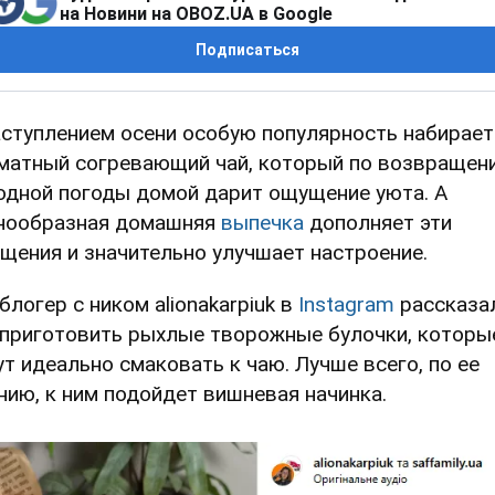
на Новини на OBOZ.UA в Google
Подписаться
аступлением осени особую популярность набирает
матный согревающий чай, который по возвращени
одной погоды домой дарит ощущение уюта. А
нообразная домашняя
выпечка
дополняет эти
щения и значительно улучшает настроение.
блогер с ником alionakarpiuk в
Instagram
рассказал
 приготовить рыхлые творожные булочки, которы
ут идеально смаковать к чаю. Лучше всего, по ее
нию, к ним подойдет вишневая начинка.