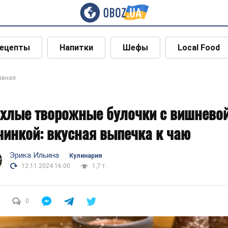
ецепты
Напитки
Шефы
Local Food
авная
хлые творожные булочки с вишнево
чинкой: вкусная выпечка к чаю
Эрика Ильина
Кулинария
12.11.2024 16:00
1,7 т.
0