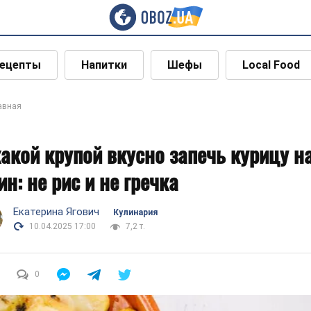
ецепты
Напитки
Шефы
Local Food
авная
какой крупой вкусно запечь курицу н
ин: не рис и не гречка
Екатерина Ягович
Кулинария
10.04.2025 17:00
7,2 т.
0