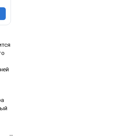
ится
то
ней
ра
ный