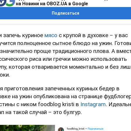
на Новини на OBOZ.UA в Google
Подписаться
и запечь куриное
мясо
с крупой в духовке – у вас
учится полноценное сытное блюдо на ужин. Готов
 значительно проще традиционного плова. А вмес
ссического риса или гречки можно использовать
упу, которая отваривается моментально и без лиш
оки.
я приготовления запеченных куриных бедер в
овке на ужин опубликована на странице фудблоге
стины с ником foodblog kristi в
Instagram
. Идеаль
ап на такой случай – это булгур.