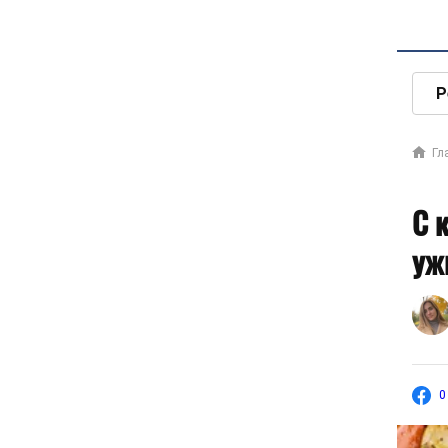
Р
Гл
С 
уж
0