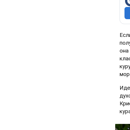
Есл
пол
она
кла
кур
мор
Иде
дух
Кри
кур